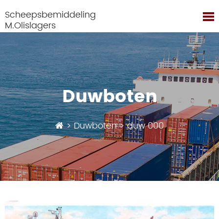
Scheepsbemiddeling
M.Olislagers
Duwboten
>
Duwboten
>
duw 000