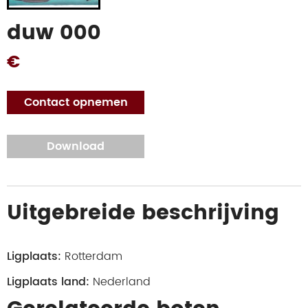
duw 000
€
Contact opnemen
Download
Uitgebreide beschrijving
Ligplaats:
Rotterdam
Ligplaats land:
Nederland
Schip type:
duwboot