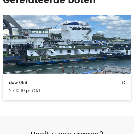
Gerelateerde boten
duw 056
€
2 x 1000 pk CAT