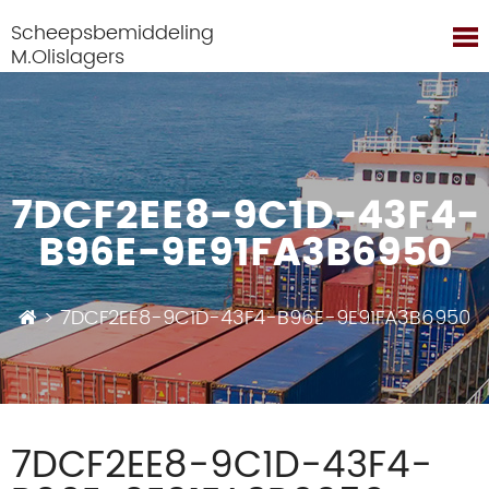
Scheepsbemiddeling
M.Olislagers
7DCF2EE8-9C1D-43F4-
B96E-9E91FA3B6950
>
7DCF2EE8-9C1D-43F4-B96E-9E91FA3B6950
7DCF2EE8-9C1D-43F4-