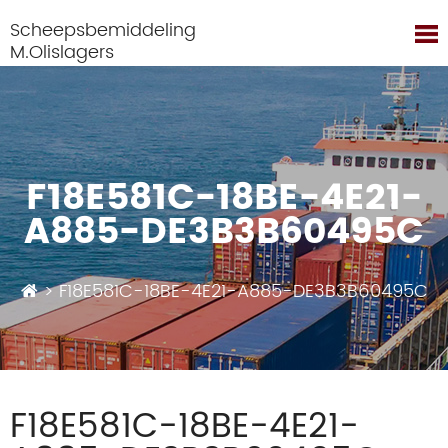
Scheepsbemiddeling
M.Olislagers
F18E581C-18BE-4E21-
A885-DE3B3B60495C
>
F18E581C-18BE-4E21-A885-DE3B3B60495C
F18E581C-18BE-4E21-