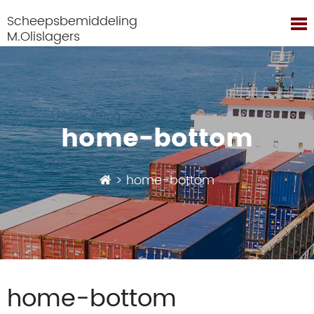
Scheepsbemiddeling
M.Olislagers
home-bottom
>
home-bottom
home-bottom