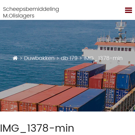
Scheepsbemiddeling
M.Olislagers
>
Duwbakken
>
db 179
>
IMG_1378-min
IMG_1378-min