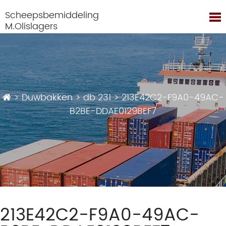
Scheepsbemiddeling
M.Olislagers
>
Duwbakken
>
db 231
>
213E42C2-F9A0-49AC-
B2BE-DDAE0129BEF7
213E42C2-F9A0-49AC-