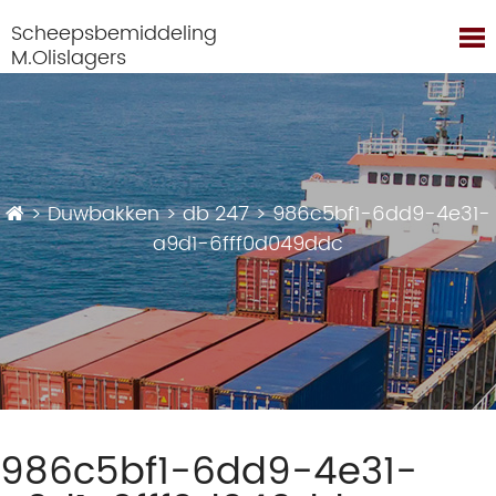
Scheepsbemiddeling
M.Olislagers
>
Duwbakken
>
db 247
>
986c5bf1-6dd9-4e31-
a9d1-6fff0d049ddc
986c5bf1-6dd9-4e31-