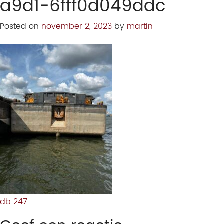
a9d1-6fff0d049ddc
Posted on
november 2, 2023
by
martin
db 247