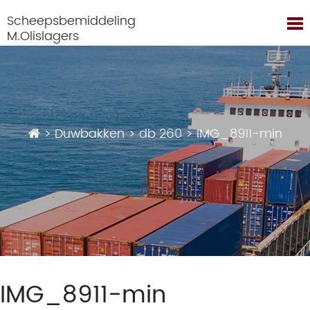
Scheepsbemiddeling
M.Olislagers
>
Duwbakken
>
db 260
>
IMG_8911-min
IMG_8911-min