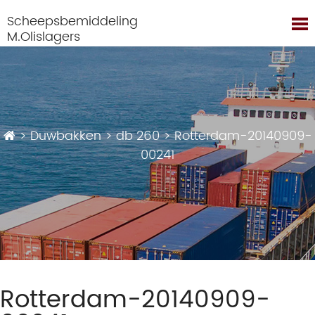
Scheepsbemiddeling
M.Olislagers
>
Duwbakken
>
db 260
>
Rotterdam-20140909-
00241
Rotterdam-20140909-