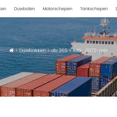
ken
Duwboten
Motorschepen
Tankschepen
>
Duwbakken
>
db 265
>
IMG_0072-min