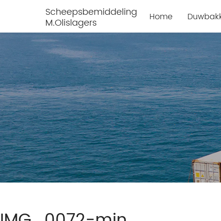
Scheepsbemiddeling
Home
Duwbak
M.Olislagers
IMG_0072-min