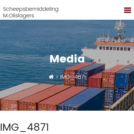
Scheepsbemiddeling
M.Olislagers
Media
>
IMG_4871
IMG_4871