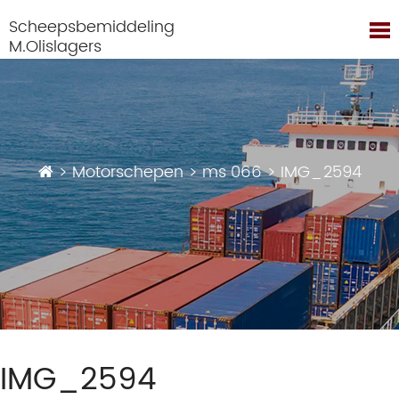
Scheepsbemiddeling
M.Olislagers
>
Motorschepen
>
ms 066
>
IMG_2594
IMG_2594