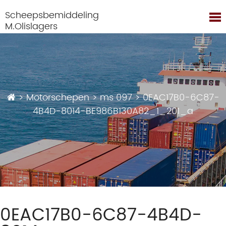
Scheepsbemiddeling
M.Olislagers
>
Motorschepen
>
ms 097
>
0EAC17B0-6C87-
4B4D-8014-BE986B130A82_1_201_a
0EAC17B0-6C87-4B4D-